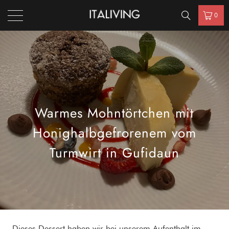
0
Warmes Mohntörtchen mit
Honighalbgefrorenem vom
Turmwirt in Gufidaun
Dieses Dessert haben wir bei unserem Aufenthalt im