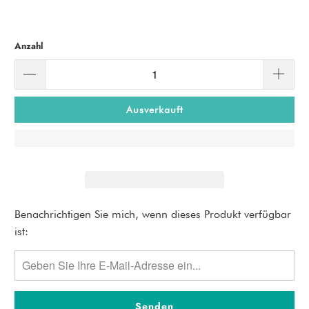
Anzahl
Ausverkauft
Bitte
Benachrichtigen Sie mich, wenn dieses Produkt verfügbar
benachrichtigen
ist:
Sie
mich,
wenn
{{