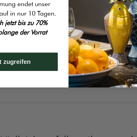
umung endet unser
0%
(0)
auf in nur 10 Tagen.
h jetzt bis zu 70%
olange der Vorrat
 War nicht meine letzte Bestellung
t zugreifen