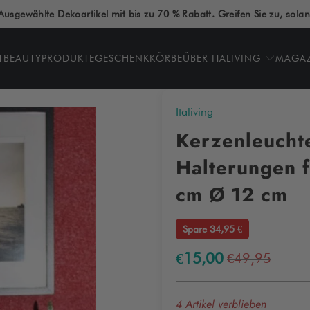
Ausgewählte Dekoartikel mit bis zu 70 % Rabatt. Greifen Sie zu, solan
T
BEAUTYPRODUKTE
GESCHENKKÖRBE
ÜBER ITALIVING
MAGA
Italiving
Kerzenleuchte
Halterungen f
cm Ø 12 cm
Spare 34,95 €
€15,00
€49,95
4 Artikel verblieben