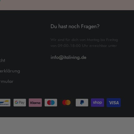
Du hast noch Fragen?
Wir sind für dich von Montag bis Freitag
von 09:00-18:00 Uhr erreichbar unter
info@italiving.de
cht
erklärung
rmular