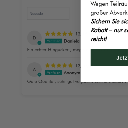
Wegen Teilrä
Sort by
großer Abverk
Sichern Sie sic
Rabatt – nur s
12/16/2024
D
reicht!
Daniela
Ein echter Hingucker , megaaaaa. Super verpackt .
Jetz
12/07/2023
A
Anonym
Gute Qualität, sehr gut verpackt. Gerne wieder…