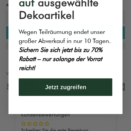
auf
ausgewählte
Anzahl
Dekoartikel
Wegen Teilräumung endet unser
In den Warenkorb
großer Abverkauf in nur 10 Tagen.
Sichern Sie sich jetzt bis zu 70%
Rabatt – nur solange der Vorrat
reicht!
Versand von Lagerware innerhalb von 1-3 Werktage
Jetzt zugreifen
Kundenbewertungen
Schreiben Sie die erste Bewertung