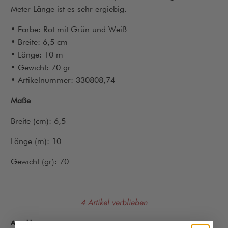
Meter Länge ist es sehr ergiebig.
• Farbe: Rot mit Grün und Weiß
• Breite: 6,5 cm
• Länge: 10 m
• Gewicht: 70 gr
• Artikelnummer: 330808,74
Maße
Breite (cm): 6,5
Länge (m): 10
Gewicht (gr): 70
4 Artikel verblieben
Anzahl