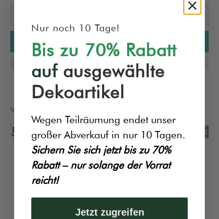
Nur noch 10 Tage!
In den Warenkorb
Bis zu 70% Rabatt
auf
ausgewählte
Dekoartikel
Versand von Lagerware innerhalb von 1-3 Werktage
Wegen Teilräumung endet unser
großer Abverkauf in nur 10 Tagen.
Sichern Sie sich jetzt bis zu 70%
Rabatt – nur solange der Vorrat
Kundenbewertungen
reicht!
Basierend auf 1 Bewertung
Jetzt zugreifen