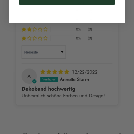
100%
(1)
0%
(0)
0%
(0)
0%
(0)
0%
(0)
Sort by
12/22/2022
A
Annette Sturm
Dekoband hochwertig
Unheimlich schöne Farben und Design!