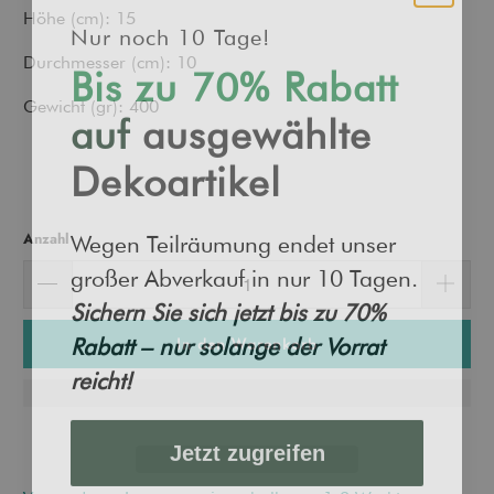
Höhe (cm): 15
Nur noch 10 Tage!
Bis zu 70% Rabatt
Durchmesser (cm): 10
auf
ausgewählte
Gewicht (gr): 400
Dekoartikel
Wegen Teilräumung endet unser
Anzahl
großer Abverkauf in nur 10 Tagen.
Sichern Sie sich jetzt bis zu 70%
Rabatt – nur solange der Vorrat
In den Warenkorb
reicht!
Jetzt zugreifen