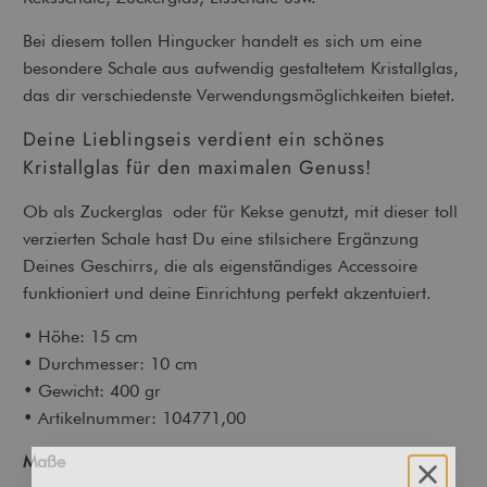
Bei diesem tollen Hingucker handelt es sich um eine
besondere Schale aus aufwendig gestaltetem Kristallglas,
das dir verschiedenste Verwendungsmöglichkeiten bietet.
Deine Lieblingseis verdient ein schönes
Kristallglas für den maximalen Genuss!
Ob als Zuckerglas oder für Kekse genutzt, mit dieser toll
verzierten Schale hast Du eine stilsichere Ergänzung
Deines Geschirrs, die als eigenständiges Accessoire
funktioniert und deine Einrichtung perfekt akzentuiert.
• Höhe: 15 cm
• Durchmesser: 10 cm
• Gewicht: 400 gr
• Artikelnummer: 104771,00
Maße