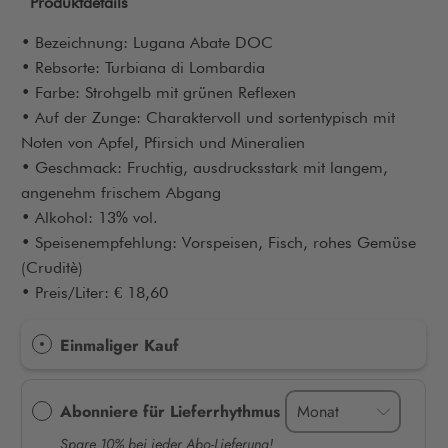
Produktdetails
• Bezeichnung: Lugana Abate DOC
• Rebsorte: Turbiana di Lombardia
• Farbe: Strohgelb mit grünen Reflexen
• Auf der Zunge: Charaktervoll und sortentypisch mit
Noten von Apfel, Pfirsich und Mineralien
• Geschmack: Fruchtig, ausdrucksstark mit langem,
angenehm frischem Abgang
• Alkohol: 13% vol.
• Speisenempfehlung: Vorspeisen, Fisch, rohes Gemüse
(Cruditè)
• Preis/Liter: € 18,60
Einmaliger Kauf
Abonniere für Lieferrhythmus
Spare 10% bei jeder Abo-Lieferung!