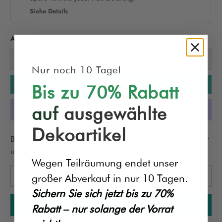
Siehe Details
Anzahl
Nur noch 10 Tage!
Ausverkauft
Bis zu 70% Rabatt
auf
ausgewählte
Dekoartikel
Bitte
Benachrichtigen Sie mich, wenn dieses Produkt verfügbar
benachrichtigen
ist:
Wegen Teilräumung endet unser
Sie
mich,
großer Abverkauf in nur 10 Tagen.
wenn
Sichern Sie sich jetzt bis zu 70%
{{
Rabatt – nur solange der Vorrat
product