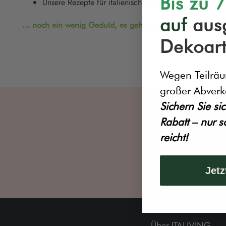
Bis zu 
Unsere Rezepte für italienische Gerichte
auf
aus
... noch ein wenig Geduld, es geht bald los!
Dekoart
Wegen Teilrä
großer Abverk
Sichern Sie sic
Rabatt – nur s
reicht!
Jetz
Über ITALIVING