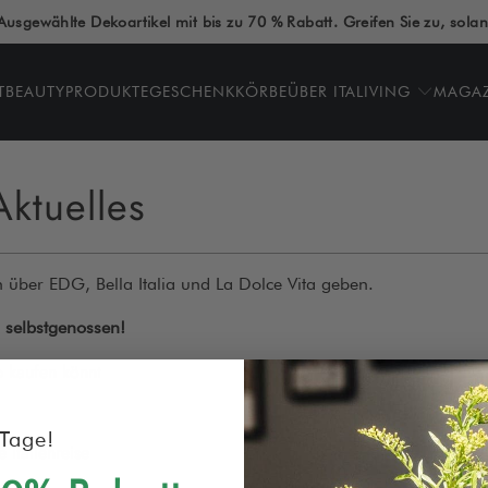
Ausgewählte Dekoartikel mit bis zu 70 % Rabatt. Greifen Sie zu, solan
T
BEAUTYPRODUKTE
GESCHENKKÖRBE
ÜBER ITALIVING
MAGA
Aktuelles
 über EDG, Bella Italia und La Dolce Vita geben.
nd selbstgenossen!
p kaufen könnt
Tage!
Italienreise