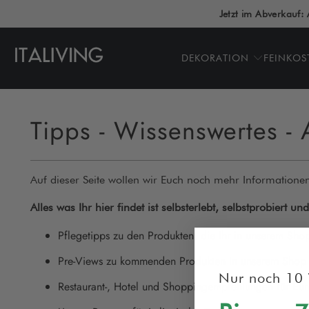
Jetzt im Abverkauf: 
DEKORATION
FEINKOS
Tipps - Wissenswertes - 
Auf dieser Seite wollen wir Euch noch mehr Informationen
Alles was Ihr hier findet ist selbsterlebt, selbstprobiert u
Pflegetipps zu den Produkten, die Ihr in unserem Sho
Pre-Views zu kommenden Produkten in unserem Shop
Nur noch 10 
Restaurant-, Hotel und Shoppingempfehlungen für Eure 